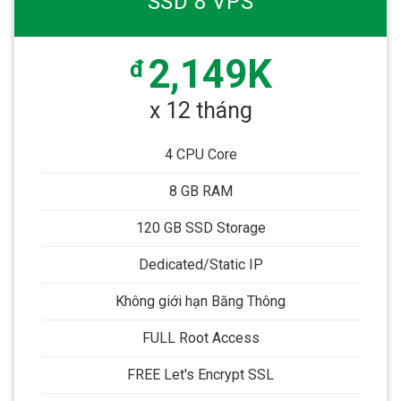
SSD 8 VPS
2,149K
đ
x 12 tháng
4 CPU Core
8 GB RAM
120 GB SSD Storage
Dedicated/Static IP
Không giới hạn Băng Thông
FULL Root Access
FREE Let's Encrypt SSL