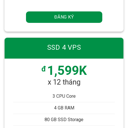
ĐĂNG KÝ
SSD 4 VPS
1,599K
đ
x 12 tháng
3 CPU Core
4 GB RAM
80 GB SSD Storage