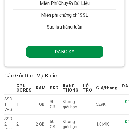
Miễn Phí Chuyển Dữ Liệu
Miễn phí chứng chỉ SSL
Sao lưu hàng tuần
ĐĂNG KÝ
Các Gói Dịch Vụ Khác
CPU
BĂNG
HỖ
ĐĂ
RAM
SSD
GIÁ
/tháng
CORES
THÔNG
TRỢ
SSD
30
Không
Đă
1
1
1 GB
529K
GB
giới hạn
VPS
SSD
50
Không
Đă
2
2
2 GB
1,069K
GB
giới hạn