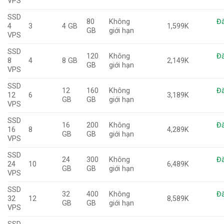
VPS
SSD
80
Không
Đă
4
3
4 GB
1,599K
GB
giới hạn
VPS
SSD
120
Không
Đă
8
4
8 GB
2,149K
GB
giới hạn
VPS
SSD
12
160
Không
Đă
12
6
3,189K
GB
GB
giới hạn
VPS
SSD
16
200
Không
Đă
16
8
4,289K
GB
GB
giới hạn
VPS
SSD
24
300
Không
Đă
24
10
6,489K
GB
GB
giới hạn
VPS
SSD
32
400
Không
Đă
32
12
8,589K
GB
GB
giới hạn
VPS