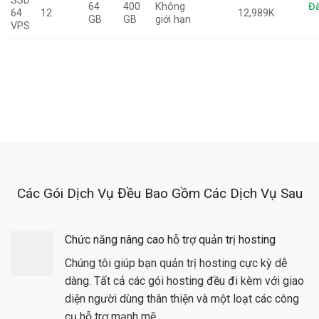
SSD
64
400
Không
Đă
64
12
12,989K
GB
GB
giới hạn
VPS
Các Gói Dịch Vụ Đều Bao Gồm Các Dịch Vụ Sau
Chức năng nâng cao hỗ trợ quản trị hosting
Chúng tôi giúp bạn quản trị hosting cực kỳ dễ
dàng. Tất cả các gói hosting đều đi kèm với giao
diện người dùng thân thiện và một loạt các công
cụ hỗ trợ mạnh mẽ.