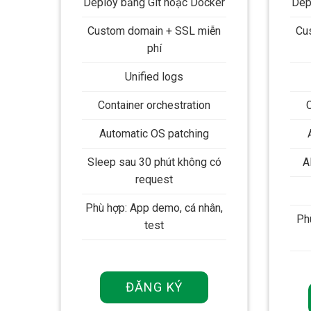
Deploy bằng Git hoặc Docker
Dep
Custom domain + SSL miễn
Cu
phí
Unified logs
Container orchestration
Automatic OS patching
Sleep sau 30 phút không có
A
request
Phù hợp: App demo, cá nhân,
Ph
test
ĐĂNG KÝ