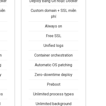
cker
Deploy bằng Git hoặc Docker
iễn
Custom domain + SSL miễn
phí
Always on
Free SSL
Unified logs
n
Container orchestration
g
Automatic OS patching
y
Zero-downtime deploy
Preboot
es
Unlimited process types
d
Unlimited background