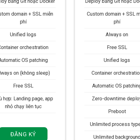
loy bằng Git hoặc Docker
Deploy bằng Git hoặc Do
stom domain + SSL miễn
Custom domain + SSL m
phí
phí
Unified logs
Always on
Container orchestration
Free SSL
Automatic OS patching
Unified logs
lways on (không sleep)
Container orchestratio
Free SSL
Automatic OS patchin
ù hợp: Landing page, app
Zero-downtime deplo
nhỏ chạy liên tục
Preboot
Unlimited process typ
ĐĂNG KÝ
Unlimited backgroun