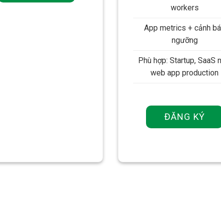
workers
App metrics + cảnh b
ngưỡng
Phù hợp: Startup, SaaS n
web app production
ĐĂNG KÝ