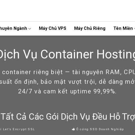
Chuyên Ngành
Máy Chủ VPS
Máy Chủ Riêng
Tên Miền
Dịch Vụ Container Hostin
 container riêng biệt — tài nguyên RAM, CPU
uất ổn định, bảo mật vượt trội, dễ dàng mở
24/7 và cam kết uptime 99,99%.
Tất Cả Các Gói Dịch Vụ Đều Hỗ Trợ
í Let’s Encrypt SSL
Ổ cứng SSD Doanh Nghiệp