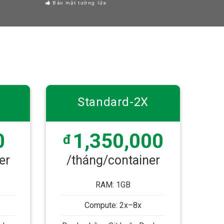
Bảo mật tường lửa
Standard-2X
0
1,350,000
đ
er
/tháng/container
RAM: 1GB
Compute: 2x–8x