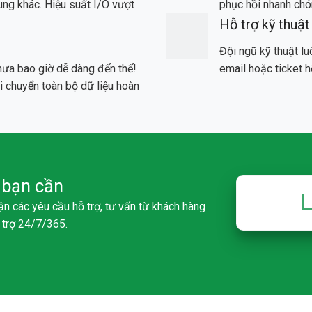
ùng khác. Hiệu suất I/O vượt
phục hồi nhanh chón
Hỗ trợ kỹ thuật
Đội ngũ kỹ thuật lu
hưa bao giờ dễ dàng đến thế!
email hoặc ticket h
i chuyển toàn bộ dữ liệu hoàn
o bạn cần
L
ận các yêu cầu hỗ trợ, tư vấn từ khách hàng
ỗ trợ 24/7/365.