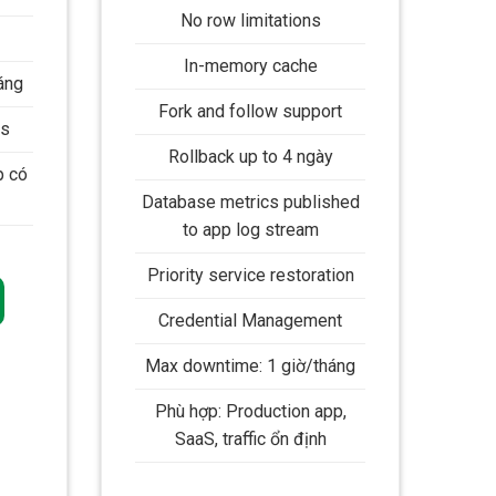
No row limitations
In-memory cache
áng
Fork and follow support
es
Rollback up to 4 ngày
p có
Database metrics published
to app log stream
Priority service restoration
Credential Management
Max downtime: 1 giờ/tháng
Phù hợp: Production app,
SaaS, traffic ổn định