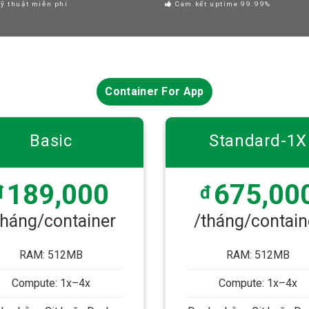
ỹ thuật miễn phí
Cam kết uptime 99.99%
Container For App
Basic
Standard-1X
189,000
675,00
đ
đ
tháng/container
/tháng/contain
RAM: 512MB
RAM: 512MB
Compute: 1x–4x
Compute: 1x–4x