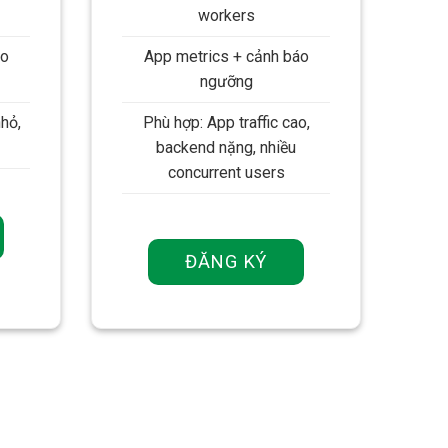
workers
áo
App metrics + cảnh báo
ngưỡng
hỏ,
Phù hợp: App traffic cao,
backend nặng, nhiều
concurrent users
ĐĂNG KÝ