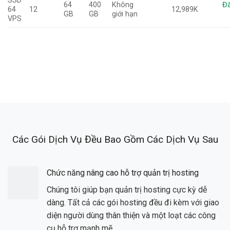
SSD
64
400
Không
Đă
64
12
12,989K
GB
GB
giới hạn
VPS
Các Gói Dịch Vụ Đều Bao Gồm Các Dịch Vụ Sau
Chức năng nâng cao hỗ trợ quản trị hosting
Chúng tôi giúp bạn quản trị hosting cực kỳ dễ
dàng. Tất cả các gói hosting đều đi kèm với giao
diện người dùng thân thiện và một loạt các công
cụ hỗ trợ mạnh mẽ.