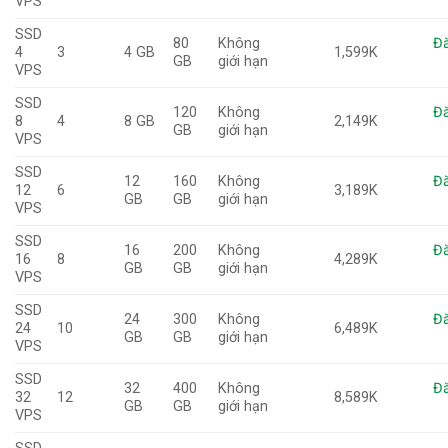
VPS
SSD
80
Không
Đă
4
3
4 GB
1,599K
GB
giới hạn
VPS
SSD
120
Không
Đă
8
4
8 GB
2,149K
GB
giới hạn
VPS
SSD
12
160
Không
Đă
12
6
3,189K
GB
GB
giới hạn
VPS
SSD
16
200
Không
Đă
16
8
4,289K
GB
GB
giới hạn
VPS
SSD
24
300
Không
Đă
24
10
6,489K
GB
GB
giới hạn
VPS
SSD
32
400
Không
Đă
32
12
8,589K
GB
GB
giới hạn
VPS