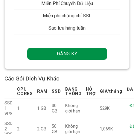
Miễn Phí Chuyển Dữ Liệu
Miễn phí chứng chỉ SSL
Sao lưu hàng tuần
ĐĂNG KÝ
Các Gói Dịch Vụ Khác
CPU
BĂNG
HỖ
ĐĂ
RAM
SSD
GIÁ
/tháng
CORES
THÔNG
TRỢ
SSD
30
Không
Đă
1
1
1 GB
529K
GB
giới hạn
VPS
SSD
50
Không
Đă
2
2
2 GB
1,069K
GB
giới hạn