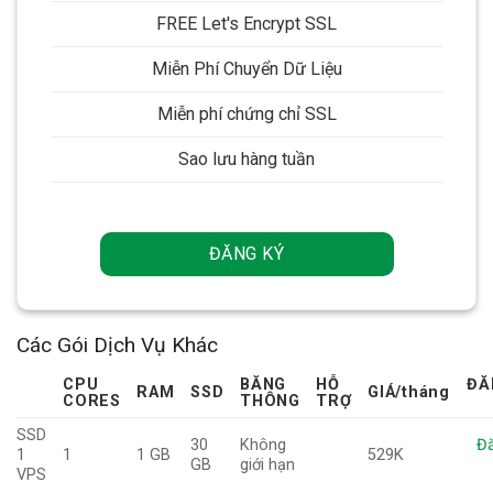
FREE Let's Encrypt SSL
Miễn Phí Chuyển Dữ Liệu
Miễn phí chứng chỉ SSL
Sao lưu hàng tuần
ĐĂNG KÝ
Các Gói Dịch Vụ Khác
CPU
BĂNG
HỖ
ĐĂ
RAM
SSD
GIÁ
/tháng
CORES
THÔNG
TRỢ
SSD
30
Không
Đă
1
1
1 GB
529K
GB
giới hạn
VPS