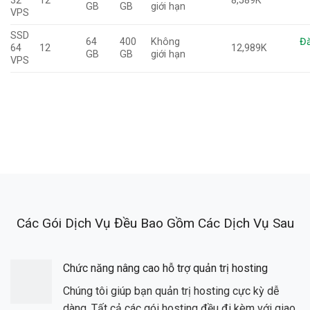
32
12
8,589K
GB
GB
giới hạn
VPS
SSD
64
400
Không
Đă
64
12
12,989K
GB
GB
giới hạn
VPS
Các Gói Dịch Vụ Đều Bao Gồm Các Dịch Vụ Sau
Chức năng nâng cao hỗ trợ quản trị hosting
Chúng tôi giúp bạn quản trị hosting cực kỳ dễ
dàng. Tất cả các gói hosting đều đi kèm với giao