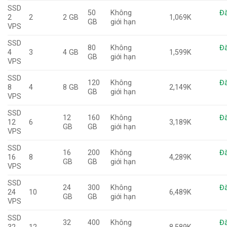
SSD
50
Không
Đă
2
2
2 GB
1,069K
GB
giới hạn
VPS
SSD
80
Không
Đă
4
3
4 GB
1,599K
GB
giới hạn
VPS
SSD
120
Không
Đă
8
4
8 GB
2,149K
GB
giới hạn
VPS
SSD
12
160
Không
Đă
12
6
3,189K
GB
GB
giới hạn
VPS
SSD
16
200
Không
Đă
16
8
4,289K
GB
GB
giới hạn
VPS
SSD
24
300
Không
Đă
24
10
6,489K
GB
GB
giới hạn
VPS
SSD
32
400
Không
Đă