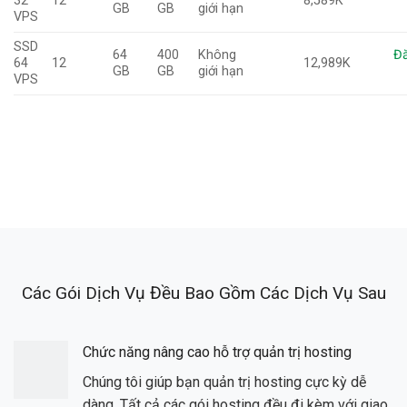
32
12
8,589K
GB
GB
giới hạn
VPS
SSD
64
400
Không
Đă
64
12
12,989K
GB
GB
giới hạn
VPS
Các Gói Dịch Vụ Đều Bao Gồm Các Dịch Vụ Sau
Chức năng nâng cao hỗ trợ quản trị hosting
Chúng tôi giúp bạn quản trị hosting cực kỳ dễ
dàng. Tất cả các gói hosting đều đi kèm với giao