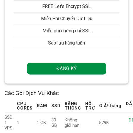
FREE Let's Encrypt SSL
Miễn Phí Chuyển Dữ Liệu
Miễn phí chứng chỉ SSL
Sao lưu hàng tuần
ĐĂNG KÝ
Các Gói Dịch Vụ Khác
CPU
BĂNG
HỖ
ĐĂ
RAM
SSD
GIÁ
/tháng
CORES
THÔNG
TRỢ
SSD
30
Không
Đă
1
1
1 GB
529K
GB
giới hạn
VPS