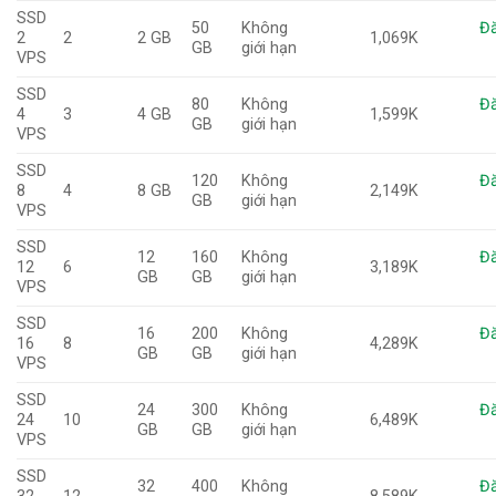
SSD
50
Không
Đă
2
2
2 GB
1,069K
GB
giới hạn
VPS
SSD
80
Không
Đă
4
3
4 GB
1,599K
GB
giới hạn
VPS
SSD
120
Không
Đă
8
4
8 GB
2,149K
GB
giới hạn
VPS
SSD
12
160
Không
Đă
12
6
3,189K
GB
GB
giới hạn
VPS
SSD
16
200
Không
Đă
16
8
4,289K
GB
GB
giới hạn
VPS
SSD
24
300
Không
Đă
24
10
6,489K
GB
GB
giới hạn
VPS
SSD
32
400
Không
Đă