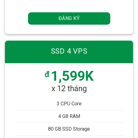
ĐĂNG KÝ
SSD 4 VPS
1,599K
đ
x 12 tháng
3 CPU Core
4 GB RAM
80 GB SSD Storage