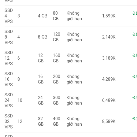
VPS
SSD
80
Không
Đă
4
3
4 GB
1,599K
GB
giới hạn
VPS
SSD
120
Không
Đă
8
4
8 GB
2,149K
GB
giới hạn
VPS
SSD
12
160
Không
Đă
12
6
3,189K
GB
GB
giới hạn
VPS
SSD
16
200
Không
Đă
16
8
4,289K
GB
GB
giới hạn
VPS
SSD
24
300
Không
Đă
24
10
6,489K
GB
GB
giới hạn
VPS
SSD
32
400
Không
Đă
32
12
8,589K
GB
GB
giới hạn
VPS