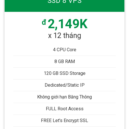
SSD 8 VPS
2,149K
đ
x 12 tháng
4 CPU Core
8 GB RAM
120 GB SSD Storage
Dedicated/Static IP
Không giới hạn Băng Thông
FULL Root Access
FREE Let's Encrypt SSL