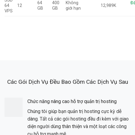
SSD
64
400
Không
Đă
64
12
12,989K
GB
GB
giới hạn
VPS
Các Gói Dịch Vụ Đều Bao Gồm Các Dịch Vụ Sau
Chức năng nâng cao hỗ trợ quản trị hosting
Chúng tôi giúp bạn quản trị hosting cực kỳ dễ
dàng. Tất cả các gói hosting đều đi kèm với giao
diện người dùng thân thiện và một loạt các công
cụ hỗ trợ mạnh mẽ.