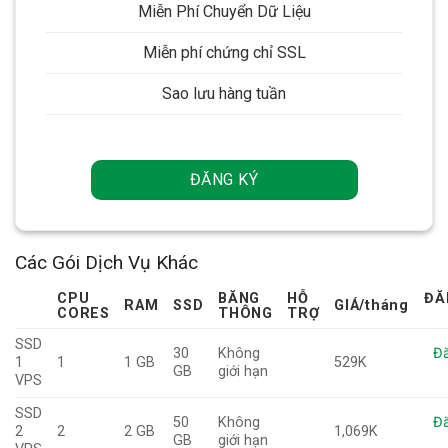
Miễn Phí Chuyển Dữ Liệu
Miễn phí chứng chỉ SSL
Sao lưu hàng tuần
ĐĂNG KÝ
Các Gói Dịch Vụ Khác
CPU
BĂNG
HỖ
ĐĂ
RAM
SSD
GIÁ
/tháng
CORES
THÔNG
TRỢ
SSD
30
Không
Đă
1
1
1 GB
529K
GB
giới hạn
VPS
SSD
50
Không
Đă
2
2
2 GB
1,069K
GB
giới hạn